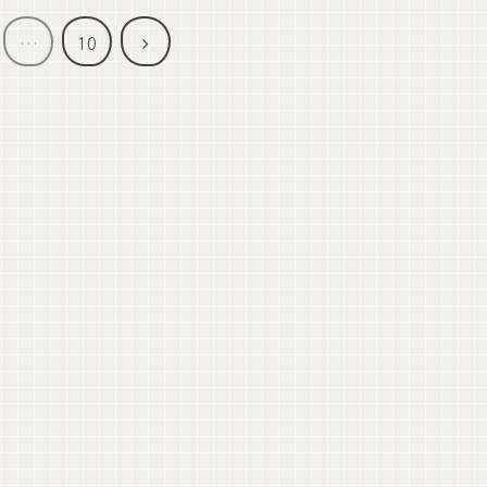
次
…
10
へ