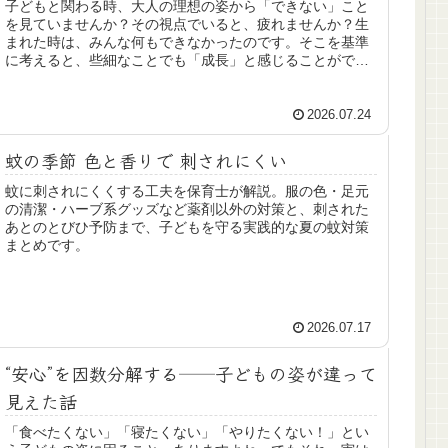
子どもと関わる時、大人の理想の姿から「できない」こと
を見ていませんか？その視点でいると、疲れませんか？生
まれた時は、みんな何もできなかったのです。そこを基準
に考えると、些細なことでも「成長」と感じることができ
ます。子どもの見つめ方のお話をします
2026.07.24
蚊の季節 色と香りで 刺されにくい
蚊に刺されにくくする工夫を保育士が解説。服の色・足元
の清潔・ハーブ系グッズなど薬剤以外の対策と、刺された
あとのとびひ予防まで、子どもを守る実践的な夏の蚊対策
まとめです。
2026.07.17
“安心”を因数分解する──子どもの姿が違って
見えた話
「食べたくない」「寝たくない」「やりたくない！」とい