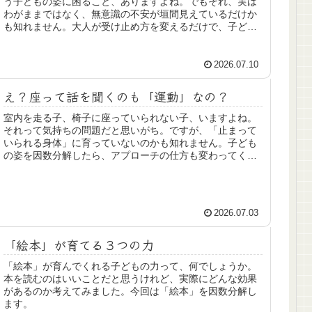
う子どもの姿に困ること、ありますよね。でもそれ、実は
わがままではなく、無意識の不安が垣間見えているだけか
も知れません。大人が受け止め方を変えるだけで、子ども
はスッと安心できることも多いのです。子どもの「安心」
を因数分解してみましょう。
2026.07.10
え？座って話を聞くのも「運動」なの？
室内を走る子、椅子に座っていられない子、いますよね。
それって気持ちの問題だと思いがち。ですが、「止まって
いられる身体」に育っていないのかも知れません。子ども
の姿を因数分解したら、アプローチの仕方も変わってくる
と思います。
2026.07.03
「絵本」が育てる３つの力
「絵本」が育んでくれる子どもの力って、何でしょうか。
本を読むのはいいことだと思うけれど、実際にどんな効果
があるのか考えてみました。今回は「絵本」を因数分解し
ます。