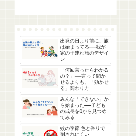
出発の日より前に、旅
は始まってる──我が
家の子連れ旅のデザイ
ン
「何回言ったらわかる
の？」──言って聞か
せるよりも、「効かせ
る」関わり方
みんな「できない」か
ら始まった──子ども
の成長を0から見つめ
てみる
蚊の季節 色と香りで
刺されにくい