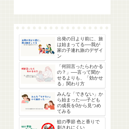
出発の日より前に、旅
は始まってる──我が
家の子連れ旅のデザイ
ン
「何回言ったらわかる
の？」──言って聞か
せるよりも、「効かせ
る」関わり方
みんな「できない」か
ら始まった──子ども
の成長を0から見つめ
てみる
蚊の季節 色と香りで
刺されにくい