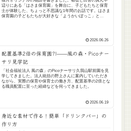
猫月オリジナルの物語を書きました。都会と田舎の真ん中
辺りにある「はさま保育園」を舞台に、子どもたちと保育
士が体験した、ちょっと不思議な1年間のお話です。はさま
保育園の子どもたちが大好きな「ようかいぼっこ」と
は……？
2026.06.26
配置基準2倍の保育園?!——風の森・Picoナー
サリ見学記
「社会福祉法人 風の森」のPicoナーサリ久我山駅前園を見
学してきました。法人統括の野上さんに案内していただき
ながら、実際の保育や保育士の働き方、配置基準の2倍とな
る職員配置に至った経緯などを伺ってきました。
2026.06.19
身近な素材で作る！簡単「ドリンクバー」の
作り方