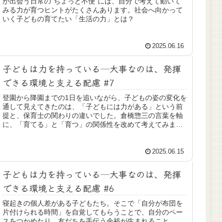
が出会う日常の“ちょっと不便”には、自分で考えて動いて
みる力が育つヒントがたくさんあります。社会へ向かって
いく子どもの育てたい「生活の力」とは？
2025.06.16
子どもは力を持っている─大事なのは、発揮
できる環境と支える配慮 #7
登園から降園までの1日を追いながら、子どもの姿の変化を
通して見えてきたのは、「子どもには力がある」という前
提と、保育士の関わりの違いでした。倉橋惣三の言葉を軸
に、「育てる」と「育つ」の関係性を改めて考えてみま
す。
2025.06.15
子どもは力を持っている─大事なのは、発揮
できる環境と支える配慮 #6
寝起きの個人差がある子どもたち。そこで「自分が布団を
片付けられる時間」を自覚してもらうことで、自分のペー
スをつかめたり、友だちを手伝う余裕が生まれること