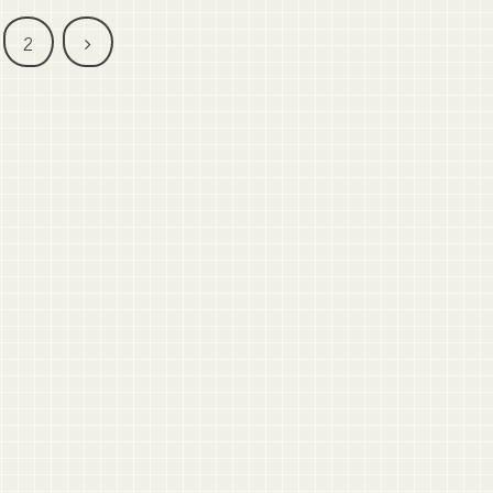
次
2
へ