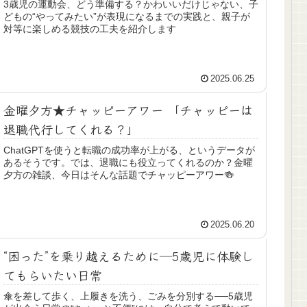
3歳児の運動会、どう準備する？かわいいだけじゃない、子
どもの“やってみたい”が表現になるまでの実践と、親子が
対等に楽しめる競技の工夫を紹介します
2025.06.25
金曜夕方★チャッピーアワー 「チャッピーは
退職代行してくれる？」
ChatGPTを使うと転職の成功率が上がる、というデータが
あるそうです。では、退職にも役立ってくれるのか？金曜
夕方の雑談、今日はそんな話題でチャッピーアワー🍻
2025.06.20
“困った”を乗り越えるために─5歳児に体験し
てもらいたい日常
傘を差して歩く、上履きを洗う、ごみを分別する──5歳児