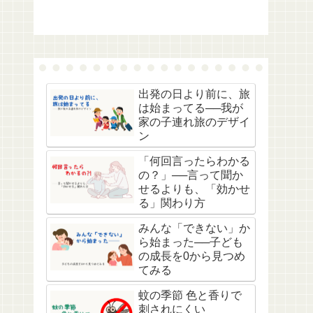
出発の日より前に、旅
は始まってる──我が
家の子連れ旅のデザイ
ン
「何回言ったらわかる
の？」──言って聞か
せるよりも、「効かせ
る」関わり方
みんな「できない」か
ら始まった──子ども
の成長を0から見つめ
てみる
蚊の季節 色と香りで
刺されにくい