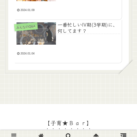
2024.01.09
一番忙しいIV期(3学期)に、
みんなのQ&A
何してます？
2024.01.04
【子育★Ｂａｒ】
© 2022 【子育★Ｂａｒ】.