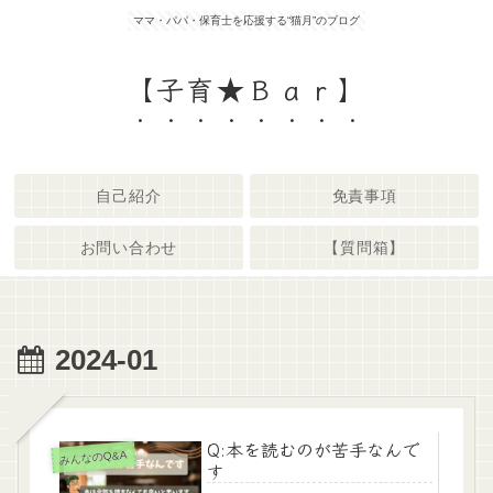
ママ・パパ・保育士を応援する“猫月”のブログ
【子育★Ｂａｒ】
自己紹介
免責事項
お問い合わせ
【質問箱】
2024-01
Q:本を読むのが苦手なんで
みんなのQ&A
す