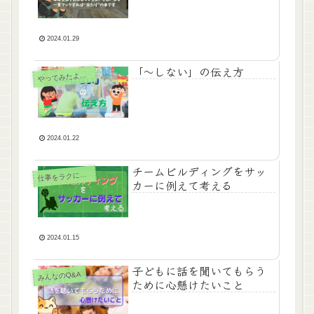
2024.01.29
「～しない」の伝え方
ってみたよ！こんな保育
や
2024.01.22
チームビルディングをサッ
仕
事をラクにしよう
カーに例えて考える
2024.01.15
子どもに話を聞いてもらう
みんなのQ&A
ために心懸けたいこと