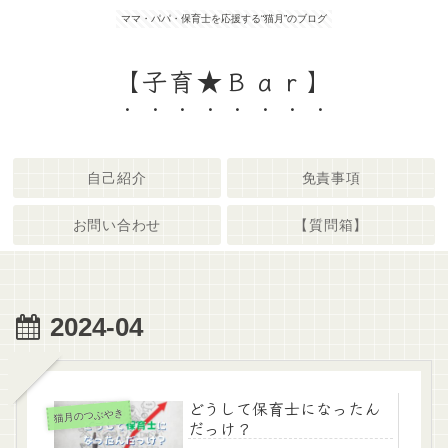
ママ・パパ・保育士を応援する“猫月”のブログ
【子育★Ｂａｒ】
自己紹介
免責事項
お問い合わせ
【質問箱】
2024-04
どうして保育士になったん
猫月のつぶやき
だっけ？