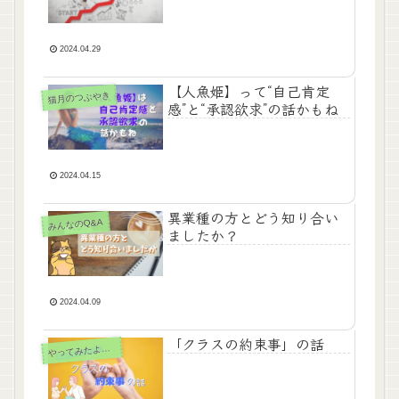
2024.04.29
【人魚姫】って“自己肯定
猫月のつぶやき
感”と“承認欲求”の話かもね
2024.04.15
異業種の方とどう知り合い
みんなのQ&A
ましたか？
2024.04.09
「クラスの約束事」の話
ってみたよ！こんな保育
や