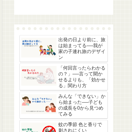
出発の日より前に、旅
は始まってる──我が
家の子連れ旅のデザイ
ン
「何回言ったらわかる
の？」──言って聞か
せるよりも、「効かせ
る」関わり方
みんな「できない」か
ら始まった──子ども
の成長を0から見つめ
てみる
蚊の季節 色と香りで
刺されにくい