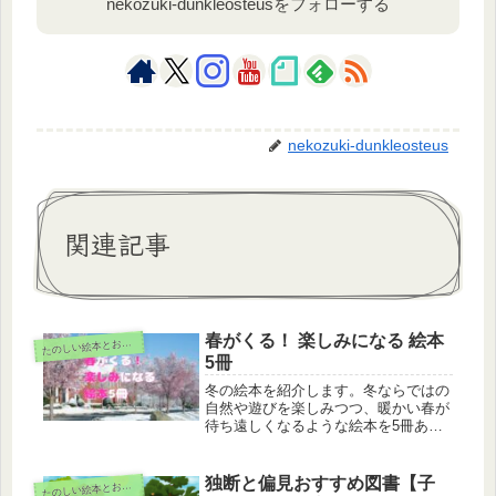
nekozuki-dunkleosteusをフォローする
nekozuki-dunkleosteus
関連記事
春がくる！ 楽しみになる 絵本
た
のしい絵本とおもちゃ
5冊
冬の絵本を紹介します。冬ならではの
自然や遊びを楽しみつつ、暖かい春が
待ち遠しくなるような絵本を5冊あげ
ました。親子で一緒に、冬から春への
喜びを感じてみませんか。
独断と偏見おすすめ図書【子
た
のしい絵本とおもちゃ