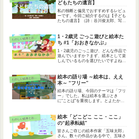
どもたちの遺言】
私の独断と偏見でおすすめするレビュ
ーです。今回ご紹介するのは【子ども
たちの遺言】（詩：谷川俊太郎、写
真：田淵章三、出版：佼成出版社）。
センセーショナルなタイトルと、子ど
もたちの生命力に富んだ内容。一方
1・2歳児 ごっこ遊びと絵本た
た
のしい絵本とおもちゃ
で、子どもを取り巻く、我々大人たち
ち #1「おおきなかぶ」
に投げかけられているものは。
1・2歳児のごっこ遊び、どんな作品で
遊んでいますか？まず、絵本として楽
しんでいるものを選びたいですよね。
今回は、保育園でもお家でも楽しめる
作品を紹介します。まずは1冊目「お
おきなかぶ」です。
絵本の語り場 ～絵本は、ええ
た
のしい絵本とおもちゃ
本～ “フリー”
絵本の語り場、今回のテーマは「フリ
ー」でした。私は絵本を選ぶとき
に“ことば”を重視します。とよたかず
ひこさんの作品は、子どもの”こと
ば”を引き出すと思っています。それ
と同時に「子どもが絵本の世界にダイ
絵本「どこどこ ここ・ここ」
た
のしい絵本とおもちゃ
ブできるか」が最も重要だと思ってい
の“起承転結”
ます。絵本の魅力、一緒に味わいませ
んか。
皆さんご存じの絵本作家「五味太郎」
さん。数々の作品がある中で、五味さ