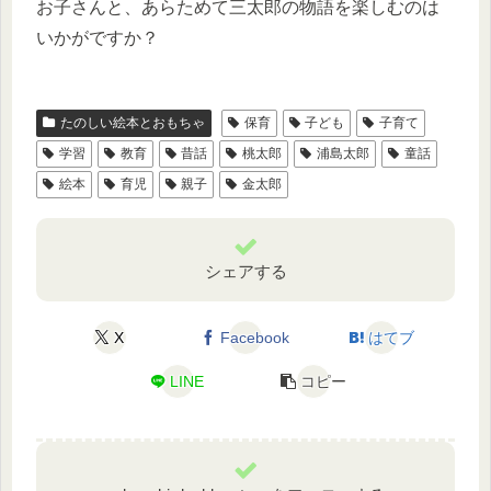
お子さんと、あらためて三太郎の物語を楽しむのは
いかがですか？
たのしい絵本とおもちゃ
保育
子ども
子育て
学習
教育
昔話
桃太郎
浦島太郎
童話
絵本
育児
親子
金太郎
シェアする
X
Facebook
はてブ
LINE
コピー