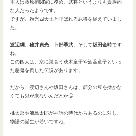
本人は藤原摂関家に務め、武将というよりも貴族的
な人だったようです。
ですが、頼光四天王と呼ばれる武将を従えていまし
た。
渡辺綱
、
碓井貞光
、
卜部季武
、そして
坂田金時
です
ね。
この四人は、京に巣食う茨木童子や酒呑童子といっ
た悪鬼を倒した伝説があります。
だから、渡辺さんや坂田さんは、節分の豆を撒かな
くても鬼が来ないんだとか🤔
桃太郎や浦島太郎が神話の時代からあるのに対し、
物語の誕生が若いですね。