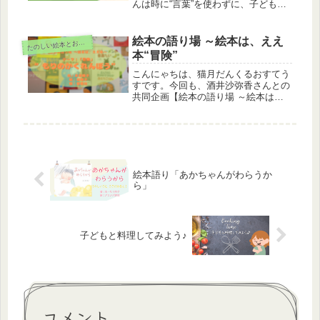
んは時に“言葉”を使わずに、子どもた
ちに分かりやすく物語を体感させま
す。「どこどこ ここ・ここ」もそん
な絵本のひとつです。一緒に「どこど
絵本の語り場 ～絵本は、ええ
た
のしい絵本とおもちゃ
こ」と探してみませんか
本“冒険”
こんにゃちは、猫月だんくるおすてう
すです。今回も、酒井沙弥香さんとの
共同企画【絵本の語り場 ～絵本は、
ええ本～】で紹介した絵本のレビュー
を寄せたいと思います。【絵本の語り
場 ～絵本は、ええ本～】は、みんな
で絵本についてワイワイ喋ろう！とい
う...
絵本語り「あかちゃんがわらうか
ら」
子どもと料理してみよう♪
コメント