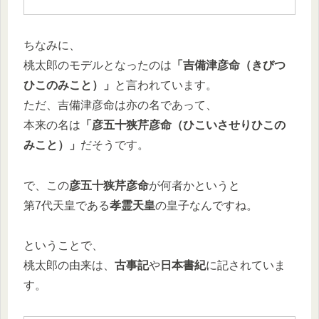
ちなみに、
桃太郎のモデルとなったのは
「吉備津彦命（きびつ
ひこのみこと）」
と言われています。
ただ、吉備津彦命は亦の名であって、
本来の名は
「彦五十狭芹彦命（ひこいさせりひこの
みこと）」
だそうです。
で、この
彦五十狭芹彦命
が何者かというと
第7代天皇である
孝霊天皇
の皇子なんですね。
ということで、
桃太郎の由来は、
古事記
や
日本書紀
に記されていま
す。