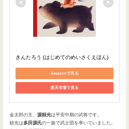
きんたろう (はじめてのめいさくえほん)
Amazonで見る
楽天市場で見る
金太郎の主、
源頼光
は平安中期の武将です。
頼光は
多田源氏
の一族で武士団を率いていました。