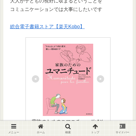
大人が子どもの視野に収まるということを
コミュニケーションでは大事にしたいです
総合電子書籍ストア【楽天Kobo】
家族のためのユマニチュード: “そ
の人らしさ"を取り戻す、優しい
メニュー
ホーム
検索
トップ
サイドバー