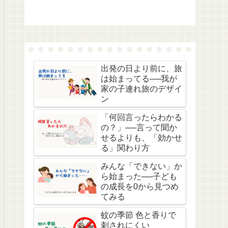
出発の日より前に、旅
は始まってる──我が
家の子連れ旅のデザイ
ン
「何回言ったらわかる
の？」──言って聞か
せるよりも、「効かせ
る」関わり方
みんな「できない」か
ら始まった──子ども
の成長を0から見つめ
てみる
蚊の季節 色と香りで
刺されにくい