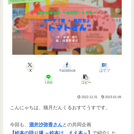
X
Facebook
はてブ
LINE
コピー
2022.12.31
2023.01.09
こんにゃちは、猫月だんくるおすてうすです。
今回も、
酒井沙弥香さん
との共同企画
【
絵本の語り場 ～絵本は、ええ本～
】
で紹介した