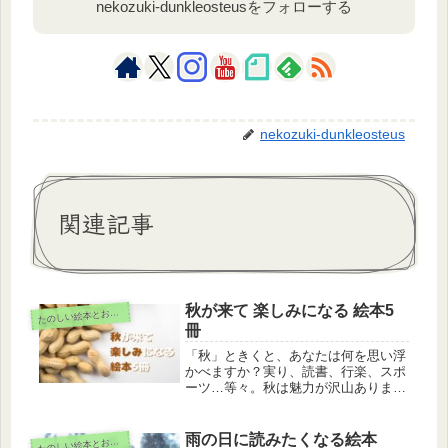
nekozuki-dunkleosteusをフォローする
nekozuki-dunkleosteus
関連記事
秋が来て 楽しみになる 絵本5
た
のしい絵本とおもちゃ
冊
「秋」ときくと、あなたは何を思い浮
かべますか？実り、読書、行楽、スポ
ーツ…等々。秋は魅力が沢山あります
ね。そんな秋を感じる絵本を、私の独
断と偏見で厳選して、紹介していきま
す。
雨の日に読みたくなる絵本
た
のしい絵本とおもちゃ