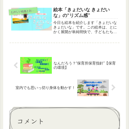
袋の中での生活を充実させちゃうと
か?!実は汎用性が高い「てぶくろ」楽
絵本「きょだいな きょだい
た
のしい絵本とおもちゃ
しんでみませんか♪
な」の“リズム感”
今日も絵本を紹介します「きょだいな
きょだいな」です。この絵本は、とに
かく展開が単純明快で、子どもたちが
グッと絵本の世界に入り込みます。な
ぜ引き込まれるのか？それは「あった
とさ あったとさ」とくり返されるフ
レーズと、リズム感にあると思いま
す。言葉の魅力、絵本で感じてみませ
んか。
なんだろう？“保育所保育指針”【保育
の環境】
室内でも思いっ切り身体を動かす！
コメント