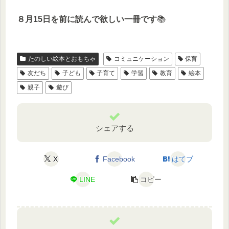
８月15日を前に読んで欲しい一冊です
📚
たのしい絵本とおもちゃ
コミュニケーション
保育
友だち
子ども
子育て
学習
教育
絵本
親子
遊び
シェアする
X
Facebook
はてブ
LINE
コピー