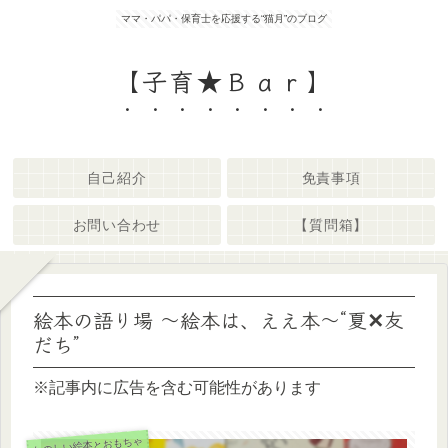
ママ・パパ・保育士を応援する“猫月”のブログ
【子育★Ｂａｒ】
自己紹介
免責事項
お問い合わせ
【質問箱】
絵本の語り場 ～絵本は、ええ本～“夏✕友
だち”
※記事内に広告を含む可能性があります
たのしい絵本とおもちゃ