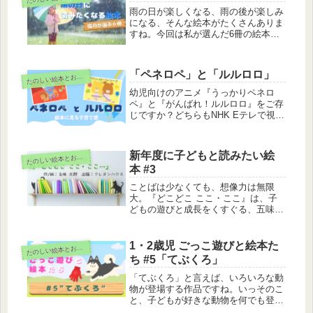
雨の日が楽しくなる、雨の後が楽しみ
になる、そんな絵本がたくさんありま
すね。今回は私が選んだ6冊の絵本を
紹介します。
「ペネロペ」と「ルルロロ」
た
のしい絵本とおもちゃ
幼児向けのアニメ『うっかりペネロ
ペ』と『がんばれ！ルルロロ』をご存
じですか？どちらもNHK Eテレで視聴
できた子ども向けの作品です。この２
つの作品を観て、ちょっと気付いたこ
とがあります。私は、子育て感が現れ
新年度に子どもと読みたい絵
た
のしい絵本とおもちゃ
ているように感じました。
本 #3
ことばは少なくても、想像力は無限
大。『どこどこ ここ・ここ』は、子
どもの遊びと成長をくすぐる、五味太
郎さんのいたずら心があふれた絵本で
す。子どもがくり返し読みたくなるそ
の魅力を、あなたも感じてみませんか
1・2歳児 ごっこ遊びと絵本た
た
のしい絵本とおもちゃ
ち #5「てぶくろ」
「てぶくろ」と言えば、いろいろな動
物が登場する作品ですね。いっそのこ
と、子どもが好きな動物を何でも登場
しちゃうとかどうです？それとも、手