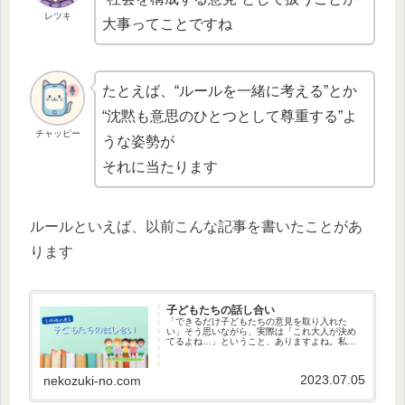
レツキ
大事ってことですね
たとえば、“ルールを一緒に考える”とか
“沈黙も意思のひとつとして尊重する”よ
チャッピー
うな姿勢が
それに当たります
ルールといえば、以前こんな記事を書いたことがあ
ります
子どもたちの話し合い
「できるだけ子どもたちの意見を取り入れた
い」そう思いながら、実際は「これ大人が決め
てるよね…」ということ、ありますよね。私も
内心「これは大人の都合だなぁ」と思う保育を
していました。でも、2冊の書籍を参考に、ちょ
っとやり方を変えてみました。クラス全員が発
2023.07.05
nekozuki-no.com
言した子どもたちの話し合いの事例です