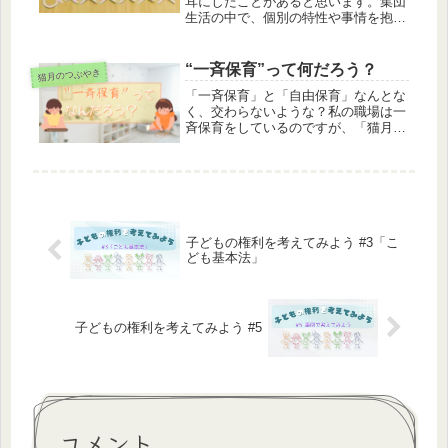
耳にしたことがあると思います。集団
生活の中で、個別の特性や事情を抱え
たお子さんを支援するのは、難しいで
すよね。私は障害者支援施設での経験
をもとにした個別援助と、子どもを軸
“一斉保育”って何だろう？
猫月のつぶやき
にした保育の展開を心掛けてきまし
「一斉保育」と「自由保育」なんとな
た。ひとつの保育の方法として、参考
く、交わらないような？私の職場は一
になれば幸いです。
斉保育をしているのですが、「猫月の
保育は自由保育みたいだ」とも言われ
ます。今回は、”一斉保育”って何だろ
う？を考察してみました。保育でも育
児でも、大事なのは「その遊びを通し
て、子どもの何が育つか」だと思って
います。
子どもの権利を考えてみよう #3「こ
ども基本法」
子どもの権利を考えてみよう #5
コメント