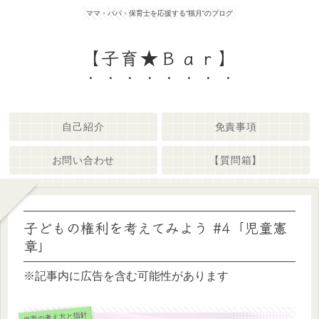
ママ・パパ・保育士を応援する“猫月”のブログ
【子育★Ｂａｒ】
自己紹介
免責事項
お問い合わせ
【質問箱】
子どもの権利を考えてみよう #4「児童憲
章」
※記事内に広告を含む可能性があります
保育の考え方と指針