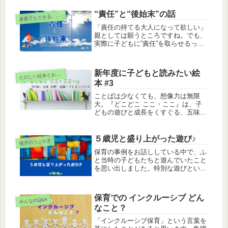
を聞きたくなる」工夫、興味ありませ
んか？あなたもできるようになります
“責任”と“後始末”の話
庭でもできる、子どもとの関わり方
家
よ
「責任の持てる大人になって欲しい」
親としては願うところですね。でも、
実際に子どもに”責任”を取らせるっ
て、酷な気もする…なんだか難しい話
だと感じていらっしゃるでしょうか。
大事なのは”後始末”の方法を知らせる
新年度に子どもと読みたい絵
た
のしい絵本とおもちゃ
ことだと思います。
本 #3
ことばは少なくても、想像力は無限
大。『どこどこ ここ・ここ』は、子
どもの遊びと成長をくすぐる、五味太
郎さんのいたずら心があふれた絵本で
す。子どもがくり返し読みたくなるそ
の魅力を、あなたも感じてみませんか
５歳児と盛り上がった遊び♪
猫月のつぶやき
保育の事例をお話ししている中で、ふ
と当時の子どもたちと遊んでいたこと
を思い出しました。特別な遊びという
わけでもなく、担任していた子どもた
ちがハマっていた遊びです。もしかし
たら、みなさんが知っているかもしれ
保育での インクルーシブ どん
みんなのQ&A
ないし、「え？そんな遊びあるの？」
なこと？
というものかもしれません
「インクルーシブ保育」という言葉を