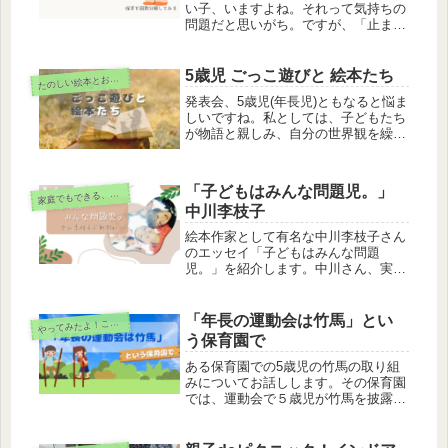
い子、いますよね。それって気持ちの
問題だと思いがち。ですが、「止まっ
ていられる身体」に育っていないのか
も知れません。子どもの姿を因数分解
したら、アプローチの仕方も変わって
5歳児 ごっこ遊びと 絵本たち
た
のしい絵本とおもちゃ
くると思います。
発表会、5歳児(年長児)ともなると悩ま
しいですね。私としては、子どもたち
が物語と親しみ、自分の世界観を繰り
広げる面白さを大事にしたいと思って
います。子ども同士で想像を共感して
創り上げられるようにもなってきます
「子どもはみんな問題児。」
庭でもできる、子どもとの関わり方
家
しね。私が5歳児と楽しんできた物語
中川李枝子
を紹介します。
絵本作家として有名な中川李枝子さん
のエッセイ「子どもはみんな問題
児。」を紹介します。中川さん、実は
保育士だったんです。「ぐりとぐら」
や「いやいやえん」は子どもたちと作
った絵本なのです。子どもも親も支え
「年長の運動会は竹馬」とい
ってみたよ！こんな保育
や
る中川さんの本をご紹介します。
う保育園で
ある保育園での5歳児の竹馬の取り組
みについてお話しします。その保育園
では、運動会で５歳児が竹馬を披露す
るのが通例になっていました。でも、
そこに子どもの主体性はあったのでし
ょうか？少しでも子どもたちの主体性