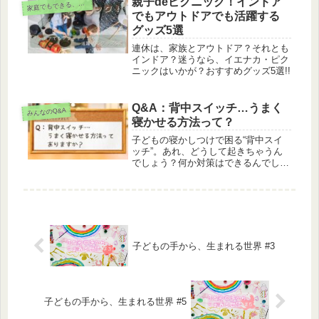
親子deピクニック！インドア
庭でもできる、子どもとの関わり方
家
を引き出そうと工夫した事例について
でもアウトドアでも活躍する
お話しします。
グッズ5選
連休は、家族とアウトドア？それとも
インドア？迷うなら、イエナカ・ピク
ニックはいかが？おすすめグッズ5選!!
Q&A：背中スイッチ…うまく
みんなのQ&A
寝かせる方法って？
子どもの寝かしつけで困る“背中スイ
ッチ”。あれ、どうして起きちゃうん
でしょう？何か対策はできるんでしょ
うか？という新人保育士からの質問に
答えます。家庭での子育てにも参考に
なると思います。
子どもの手から、生まれる世界 #3
子どもの手から、生まれる世界 #5