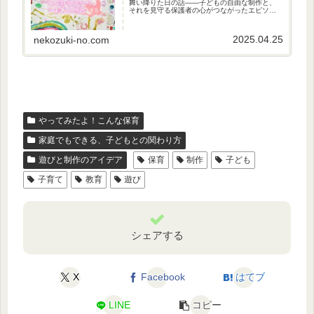
舞い降りた日の話――子どもの自由な制作と、
それを見守る保護者の心がつながったエピソー
ドです。
2025.04.25
nekozuki-no.com
やってみたよ！こんな保育
家庭でもできる、子どもとの関わり方
遊びと制作のアイデア
保育
制作
子ども
子育て
教育
遊び
シェアする
X
Facebook
はてブ
LINE
コピー