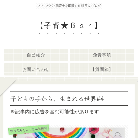
ママ・パパ・保育士を応援する“猫月”のブログ
【子育★Ｂａｒ】
自己紹介
免責事項
お問い合わせ
【質問箱】
子どもの手から、生まれる世界#4
※記事内に広告を含む可能性があります
やってみたよ！こんな保育