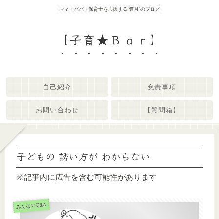
ママ・パパ・保育士を応援する“猫月”のブログ
【子育★Ｂａｒ】
自己紹介
免責事項
お問い合わせ
【質問箱】
子どもの 誘い方が わからない
※記事内に広告を含む可能性があります
みんなのQ&A