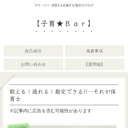
ママ・パパ・保育士を応援する“猫月”のブログ
【子育★Ｂａｒ】
自己紹介
免責事項
お問い合わせ
【質問箱】
歌える！造れる！勘定できる!!─それが保
育士
※記事内に広告を含む可能性があります
みんなのQ&A