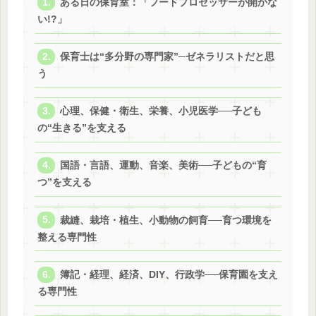
ある日の保育室：「フードプロセッサーが開かな
い!?」
保育士は“多分野の専門家”─ゼネラリストだと思
う
心理、保健・衛生、栄養、小児医学──子ども
の“生きる”を支える
国語・言語、運動、音楽、美術──子どもの“育
つ”を支える
裁縫、栽培・植生、小動物の飼育──育つ環境を
整える専門性
簿記・経理、経済、DIY、行政学──保育園を支え
る専門性