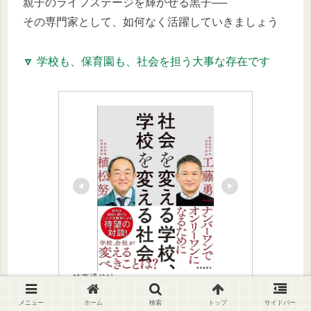
親子のライフステージを輝かせる黒子──
その専門家として、如何なく活躍していきましょう
🔽 学校も、保育園も、社会を担う大事な存在です
時事通信社
社会を変える学校、学校を変え
メニュー
ホーム
検索
トップ
サイドバー