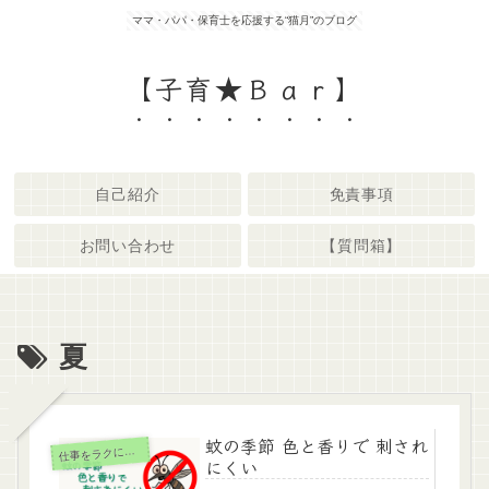
ママ・パパ・保育士を応援する“猫月”のブログ
【子育★Ｂａｒ】
自己紹介
免責事項
お問い合わせ
【質問箱】
夏
蚊の季節 色と香りで 刺され
仕
事をラクにしよう
にくい