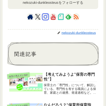
nekozuki-dunkleosteusをフォローする
nekozuki-dunkleosteus
関連記事
【考えてみようよ”保育の専門
保育の考え方と指針
性”】
保育士の「専門性」について、解説し
ている。専門性を有する職員による保
育、家庭との連携、発達過程など。保
育士は「成長しようという意欲にあふ
れた子どもたち」を支援する専門家で
ある。
なんだろう？“保育所保育指