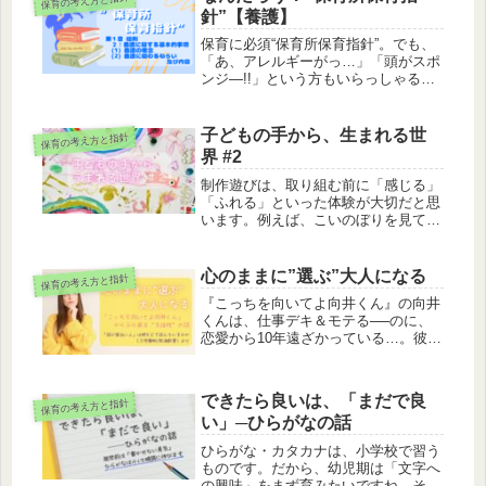
保育の考え方と指針
針”【養護】
保育に必須“保育所保育指針”。でも、
「あ、アレルギーがっ…」「頭がスポ
ンジ―!!」という方もいらっしゃるか
も？大丈夫、少しずつ理解していけば
良いんです。というわけで、[第１章
総則 ２：養護に関する基本的事項
子どもの手から、生まれる世
保育の考え方と指針
（１）養護の理念（２）養護に関わる
界 #2
ねらい及び内容]のお話です
制作遊びは、取り組む前に「感じる」
「ふれる」といった体験が大切だと思
います。例えば、こいのぼりを見て
『何？あれ』『欲しいな』という子ど
もに、「やってみる？」と誘いたいの
です。保育所保育指針の視点から、子
心のままに”選ぶ”大人になる
保育の考え方と指針
どもの“表現”を見つめ直します。
『こっちを向いてよ向井くん』の向井
くんは、仕事デキ＆モテる──のに、
恋愛から10年遠ざかっている…。彼
は、周囲の評価を気にするあまり、主
体的になる経験が足りないのです。
ん？こういう人、どこかで見た気がす
できたら良いは、「まだで良
保育の考え方と指針
るような…。「自分の心のままに"選
い」─ひらがなの話
ぶ"大人になる」には、何が大事なの
でしょう？一緒に考えてみましょう
ひらがな・カタカナは、小学校で習う
ものです。だから、幼児期は「文字へ
の興味」をまず育みたいですね。その