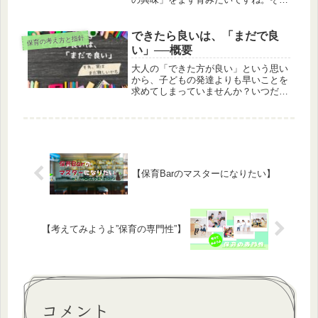
ためには、生活の中にある文字を大人
が一緒に楽しむことが大事なんです
できたら良いは、「まだで良
保育の考え方と指針
い」──概要
大人の「できた方が良い」という思い
から、子どもの発達よりも早いことを
求めてしまっていませんか？いつだっ
て大事なのは、子どもに意欲が湧いて
いることと、本人の中に動機が芽生え
ていることです。幼児期は、その土台
をしっかり支えていきましょう、とい
うお話。
【保育Barのマスターになりたい】
【考えてみようよ”保育の専門性”】
コメント