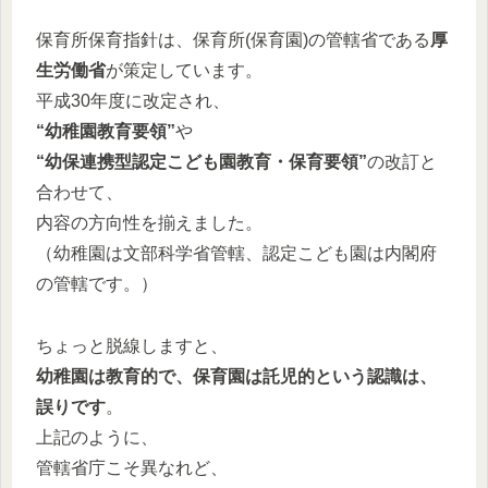
保育所保育指針は、保育所(保育園)の管轄省である
厚
生労働省
が策定しています。
平成30年度に改定され、
“幼稚園教育要領”
や
“幼保連携型認定こども園教育・保育要領”
の改訂と
合わせて、
内容の方向性を揃えました。
（幼稚園は文部科学省管轄、認定こども園は内閣府
の管轄です。）
ちょっと脱線しますと、
幼稚園は教育的で、保育園は託児的という認識は、
誤りです
。
上記のように、
管轄省庁こそ異なれど、