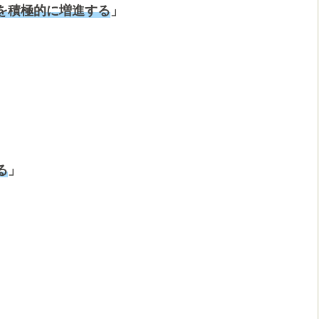
を積極的に増進する
」
る
」